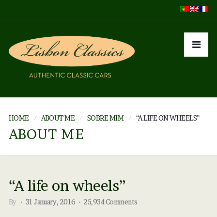
HOME
ABOUT ME
SOBRE MIM
“A LIFE ON WHEELS”
ABOUT ME
“A life on wheels”
By
31 January, 2016
25,934 Comments