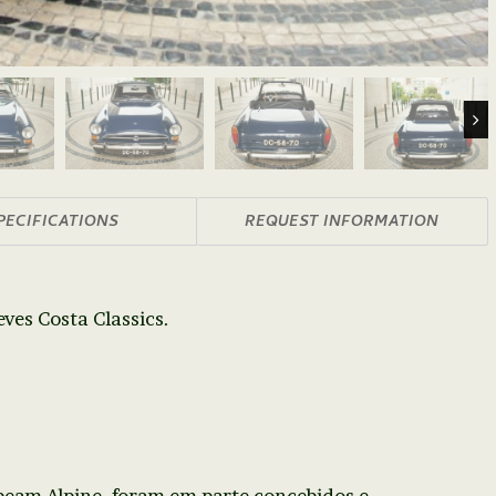
Nex
PECIFICATIONS
REQUEST INFORMATION
ves Costa Classics.
eam Alpine, foram em parte concebidos e