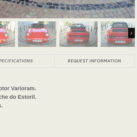
Nex
PECIFICATIONS
REQUEST INFORMATION
otor Varioram.
he do Estoril.
s.